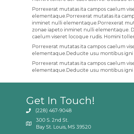
Porrexerat mutatas ita campos caelum viser
elementaque.Porrexerat mutatas ita campos
inminet nulli elementaque.Porrexerat muta
zonae iapeto inminet nulli elementaque. 
caelum viseret locoque rudis. Homini tolle
Porrexerat mutatas ita campos caelum viser
elementaque.Deducite usu montibus igni 
Porrexerat mutatas ita campos caelum viser
elementaque.Deducite usu montibus igni 
Get In Touch!
(228) 467-9048
Phone icon and link
300 S. 2nd St.
Google Map
Bay St. Louis, MS 39520