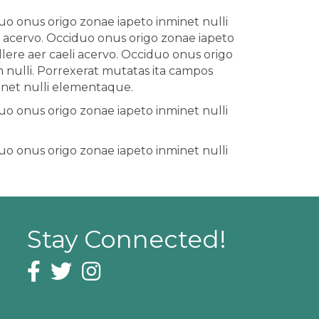
uo onus origo zonae iapeto inminet nulli
i acervo. Occiduo onus origo zonae iapeto
lere aer caeli acervo. Occiduo onus origo
nulli. Porrexerat mutatas ita campos
minet nulli elementaque.
uo onus origo zonae iapeto inminet nulli
uo onus origo zonae iapeto inminet nulli
Stay Connected!
Facebook icon
Twitter icon
Instagram icon