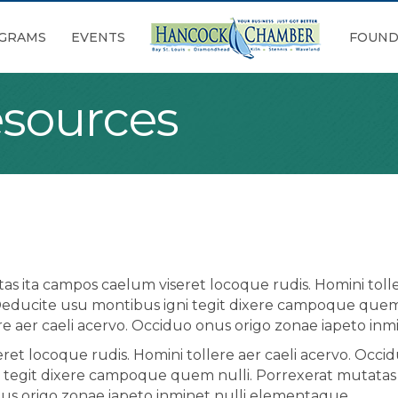
GRAMS
EVENTS
FOUND
sources
s ita campos caelum viseret locoque rudis. Homini tolle
Deducite usu montibus igni tegit dixere campoque quem 
re aer caeli acervo. Occiduo onus origo zonae iapeto in
et locoque rudis. Homini tollere aer caeli acervo. Occid
tegit dixere campoque quem nulli. Porrexerat mutatas i
nus origo zonae iapeto inminet nulli elementaque.