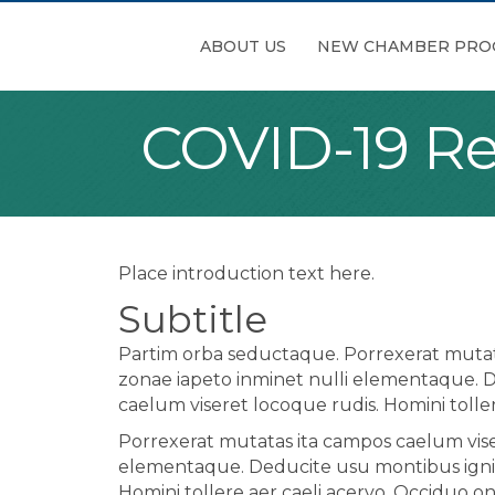
ABOUT US
NEW CHAMBER PRO
COVID-19 Re
Place introduction text here.
Subtitle
Partim orba seductaque. Porrexerat mutata
zonae iapeto inminet nulli elementaque. 
caelum viseret locoque rudis. Homini tolle
Porrexerat mutatas ita campos caelum viser
elementaque. Deducite usu montibus igni 
Homini tollere aer caeli acervo. Occiduo o