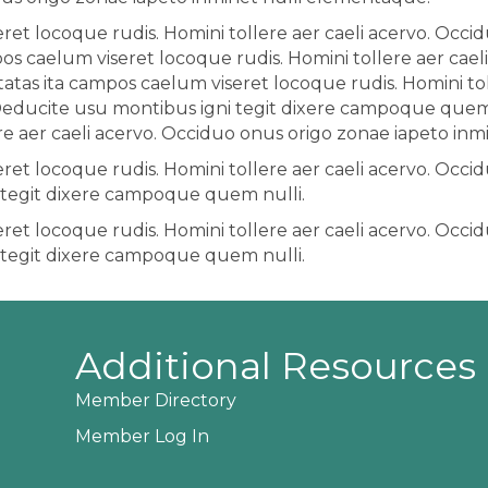
et locoque rudis. Homini tollere aer caeli acervo. Occid
 caelum viseret locoque rudis. Homini tollere aer cael
tas ita campos caelum viseret locoque rudis. Homini tol
Deducite usu montibus igni tegit dixere campoque quem 
re aer caeli acervo. Occiduo onus origo zonae iapeto in
et locoque rudis. Homini tollere aer caeli acervo. Occid
tegit dixere campoque quem nulli.
et locoque rudis. Homini tollere aer caeli acervo. Occid
tegit dixere campoque quem nulli.
Additional Resources
Member Directory
Member Log In